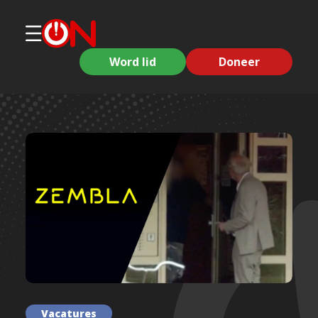
Word lid
Doneer
Vacatures