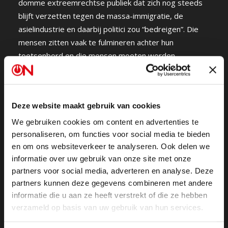
domme extreemrechtse publiek dat zich nog steeds
blijft verzetten tegen de massa-immigratie, de
asielindustrie en daarbij politici zou “bedreigen”. Die
mensen zitten vaak te fulmineren achter hun
toetsenbord en die mensen moeten worden
“exposed”. Dus wat doet Zembla? Zembla gaat die
mensen thuis bezoeken en met draaiende camera
confronteren met hun abjecte opvattingen. Om die
Deze website maakt gebruik van cookies
actie tot een succes te maken moeten alleen wel hun
woorden worden verdraaid, tendentieus worden
We gebruiken cookies om content en advertenties te
weergegeven. Je moet in het programma vooral niet
personaliseren, om functies voor social media te bieden
en om ons websiteverkeer te analyseren. Ook delen we
de tweets van die mensen in hun eigen bewoordingen
informatie over uw gebruik van onze site met onze
letterlijk citeren, want dan zou het kijkerspubliek nog
partners voor social media, adverteren en analyse. Deze
wel eens kunnen denken: “hmm, zit wat in, in die
partners kunnen deze gegevens combineren met andere
tweet”. Dus wat doet Zembla? Die vervalst gewoon
informatie die u aan ze heeft verstrekt of die ze hebben
die tweets. Zembla herformuleert de inhoud van die
verzameld op basis van uw gebruik van hun services.
tweets en doet aan hun kijkerspubliek geloven dat het
gaat om originele tweets.