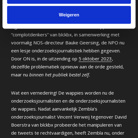
“Zembla onderzoekt online haat op social media”. Op
3
oktober 2023
doet blckbox dat nog eens over ten
Weigeren
aanzien van de berichtgeving op de NPO in zijn
algemeenheid. Het ironische is dat de “wappies” en
“complotdenkers” van blckbx, in samenwerking met
voormalig NOS-directeur Bauke Geersing, de NPO nu
een lesje onderzoeksjournalistiek hebben gegeven.
Door ON is, in de uitzending op
5 oktober 2023
,
dezelfde problematiek opnieuw aan de orde gesteld,
maar nu
binnen het publiek bestel zelf.
Wat een vernedering! De wappies worden nu de
onderzoeksjournalisten en de onderzoeksjournalisten
de wappies. Nadat aanvankelijk Zembla’s
onderzoeksjournalist Vincent Verweij tegenover David
Boerstra van blckbx probeerde het manipuleren van
de tweets te rechtvaardigen, heeft Zembla nu, onder