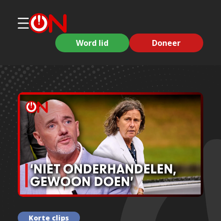
Word lid
Doneer
Korte clips