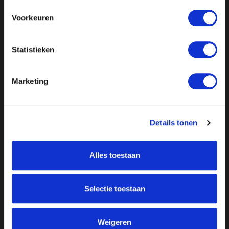
Voorkeuren
Statistieken
Marketing
Details tonen
Alles toestaan
Over ON!
Onze missie
Steunbetuigingen
Selectie toestaan
Word lid
Vacatures
Inloggen
Weigeren
Doneer