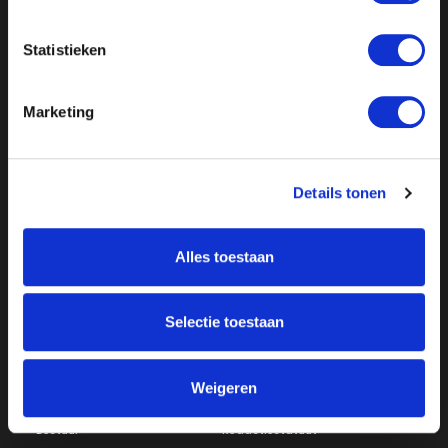
Statistieken
Marketing
Details tonen
Over ON!
Alles toestaan
Onze missie
Steunbetuigingen
Word lid
Vacatures
Inloggen
Selectie toestaan
Doneer
Weigeren
Vereniging
Bestuur
Redactiestatuut