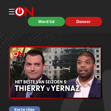
Word lid
Doneer
Korte clips