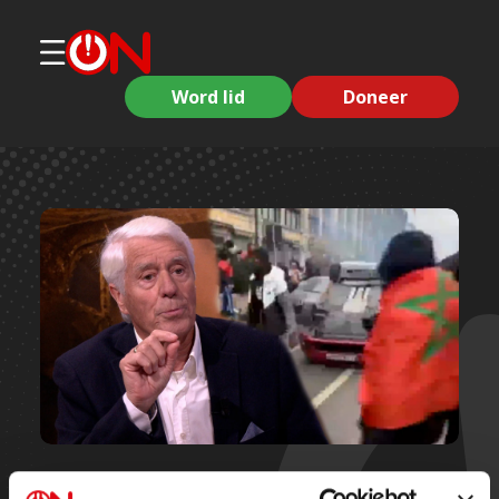
Word lid
Doneer
Korte clips