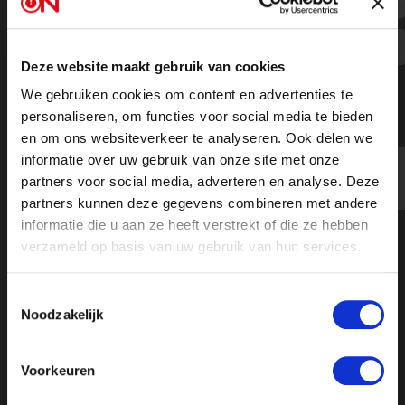
"Gezag van de #politie is uitgekleed
door de overheid" - Ongehoord
Nieuws
Deze website maakt gebruik van cookies
We gebruiken cookies om content en advertenties te
personaliseren, om functies voor social media te bieden
en om ons websiteverkeer te analyseren. Ook delen we
Kijk de hele uitzending
informatie over uw gebruik van onze site met onze
partners voor social media, adverteren en analyse. Deze
partners kunnen deze gegevens combineren met andere
informatie die u aan ze heeft verstrekt of die ze hebben
verzameld op basis van uw gebruik van hun services.
Toestemmingsselectie
Noodzakelijk
Voorkeuren