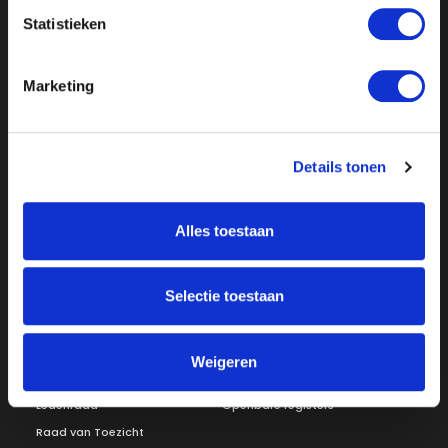
Statistieken
Marketing
Details tonen
Over ON!
Onze missie
Steunbetuigingen
Alles toestaan
Word lid
Vacatures
Inloggen
Doneer
Selectie toestaan
Vereniging
Weigeren
Bestuur
Redactiestatuut
Ledenraad
Openbare registers
Raad van Toezicht