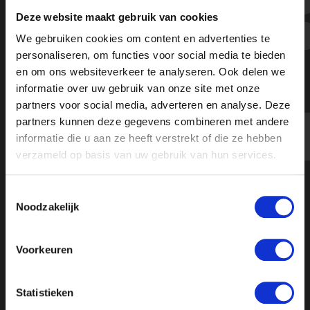
“Het gaat BLM niet om het
Deze website maakt gebruik van cookies
bestrijden van racisme, het gaat ze
We gebruiken cookies om content en advertenties te
om macht en het verdienmodel”
personaliseren, om functies voor social media te bieden
en om ons websiteverkeer te analyseren. Ook delen we
informatie over uw gebruik van onze site met onze
partners voor social media, adverteren en analyse. Deze
partners kunnen deze gegevens combineren met andere
informatie die u aan ze heeft verstrekt of die ze hebben
verzameld op basis van uw gebruik van hun services.
Toestemmingsselectie
Noodzakelijk
Voorkeuren
Statistieken