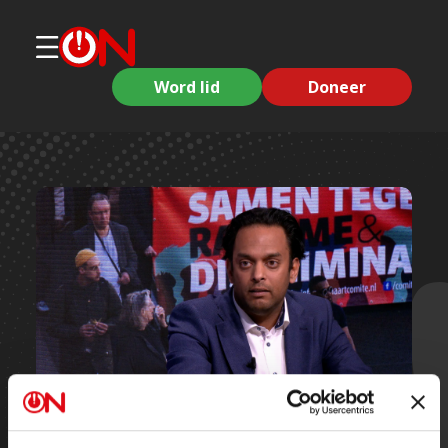
Word lid
Doneer
Korte clips