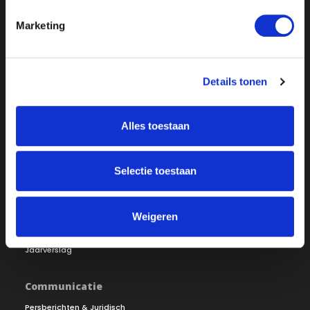
Marketing
Over ON!
Onze missie
Steunbetuigingen
Details tonen
Word lid
Vacatures
Inloggen
Alles toestaan
Doneer
Selectie toestaan
Vereniging
Bestuur
Redactiestatuut
Ledenraad
Openbare registers
Weigeren
Raad van Toezicht
Jaarverslag
Communicatie
Persberichten & Juridisch