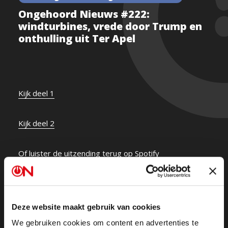
Ongehoord Nieuws #222:
windturbines, vrede door Trump en
onthulling uit Ter Apel
Kijk deel 1
Kijk deel 2
Of luister de uitzending terug op Spotify
Trump pauzeert alle militaire hulp aan Oekraïne, De
Europese Commissie wil 800 miljard erbij voor de
Deze website maakt gebruik van cookies
bewapening van Europa, En de VVD zegt nu voor het
eerst dat ze bereid zijn om Nederlandse jongens en
We gebruiken cookies om content en advertenties te