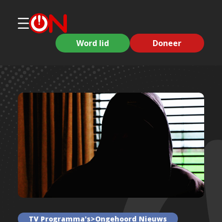
Word lid
Doneer
TV Programma's>Ongehoord Nieuws