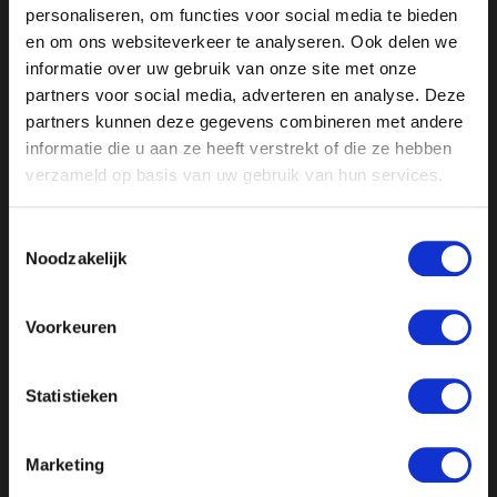
personaliseren, om functies voor social media te bieden
meiden naar Oekraine te sturen. Hoe ver zijn we
en om ons websiteverkeer te analyseren. Ook delen we
vandaag nog van dit scenario verwijderd?
informatie over uw gebruik van onze site met onze
partners voor social media, adverteren en analyse. Deze
Mogen windturbines binnenkort nóg dichter bij jouw
partners kunnen deze gegevens combineren met andere
huis komen te staan?
informatie die u aan ze heeft verstrekt of die ze hebben
En in deel 2 belangrijke en schokkende onthullingen
verzameld op basis van uw gebruik van hun services.
over het grootste AZC van Nederland, Ter Apel.
Toestemmingsselectie
Noodzakelijk
Gasten deel 1: Rene Dercksen, Harry van Bommel en
Bert Weteringe
Gasten deel 2: Ab Flipse en Pepijn van Houwelingen
Voorkeuren
Statistieken
Marketing