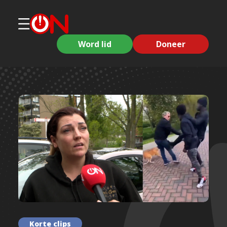
Word lid
Doneer
Korte clips