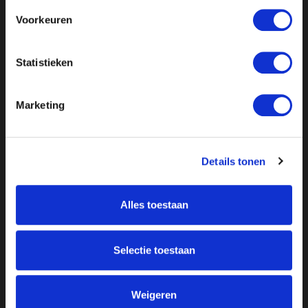
Voorkeuren
Statistieken
Marketing
Details tonen
Alles toestaan
Over ON!
Onze missie
Steunbetuigingen
Selectie toestaan
Word lid
Vacatures
Inloggen
Weigeren
Doneer