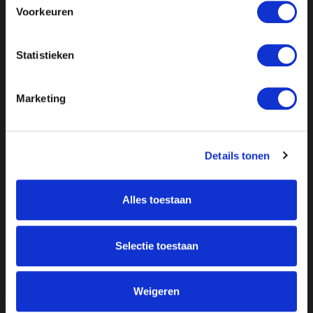
Voorkeuren
Statistieken
Marketing
Details tonen
Alles toestaan
Over ON!
Onze missie
Steunbetuigingen
Selectie toestaan
Word lid
Vacatures
Inloggen
Doneer
Weigeren