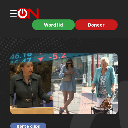
Word lid
Doneer
Korte clips