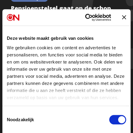
Pensioenstelsel gaat op de schop.
Pensioenwet nog snel door senaat
gedrukt | Ongehoord Nieuws
Deze website maakt gebruik van cookies
We gebruiken cookies om content en advertenties te
Kijk de hele uitzending
personaliseren, om functies voor social media te bieden
en om ons websiteverkeer te analyseren. Ook delen we
informatie over uw gebruik van onze site met onze
partners voor social media, adverteren en analyse. Deze
partners kunnen deze gegevens combineren met andere
informatie die u aan ze heeft verstrekt of die ze hebben
verzameld op basis van uw gebruik van hun services.
Toestemmingsselectie
Noodzakelijk