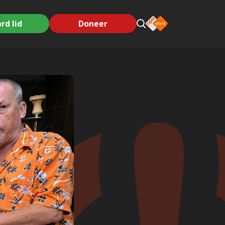
rd lid
Doneer