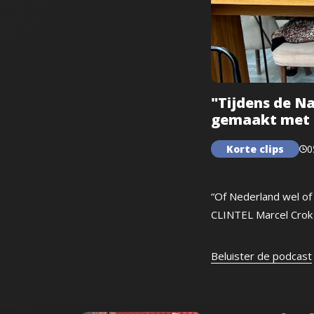
"Tijdens de N
gemaakt met h
Korte clips
0
“Of Nederland wel of 
CLINTEL Marcel Crok 
Beluister de podcast