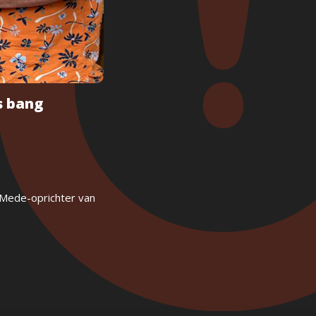
s bang
” Mede-oprichter van