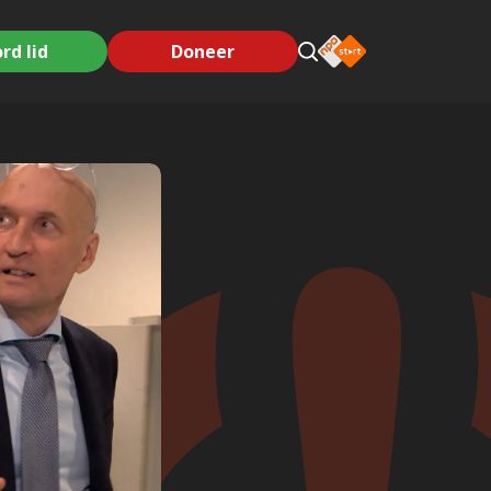
rd lid
Doneer