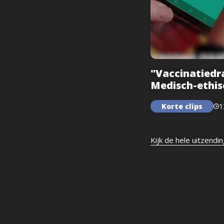
"Vaccinatiedr
Medisch-ethis
Korte clips
1
Kijk de hele uitzendi