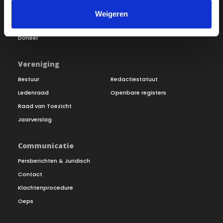
Word lid
Vacatures
Weigeren
Inloggen
Doneer
Vereniging
Bestuur
Redactiestatuut
Ledenraad
Openbare registers
Raad van Toezicht
Jaarverslag
Communicatie
Persberichten & Juridisch
Contact
Klachtenprocedure
Oeps