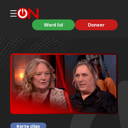
Word lid
Doneer
Korte clips