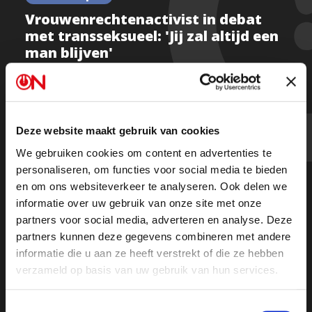
Vrouwenrechtenactivist in debat
met transseksueel: 'Jij zal altijd een
man blijven'
Kijk deel 1
Deze website maakt gebruik van cookies
We gebruiken cookies om content en advertenties te
Kijk deel 2
personaliseren, om functies voor social media te bieden
en om ons websiteverkeer te analyseren. Ook delen we
informatie over uw gebruik van onze site met onze
Of luister de uitzending terug op Spotify
partners voor social media, adverteren en analyse. Deze
partners kunnen deze gegevens combineren met andere
informatie die u aan ze heeft verstrekt of die ze hebben
verzameld op basis van uw gebruik van hun services.
Toestemmingsselectie