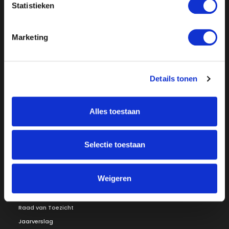
Statistieken
Marketing
Details tonen
Over ON!
Onze missie
Steunbetuigingen
Word lid
Vacatures
Alles toestaan
Inloggen
Doneer
Selectie toestaan
Vereniging
Weigeren
Bestuur
Redactiestatuut
Ledenraad
Openbare registers
Raad van Toezicht
Jaarverslag