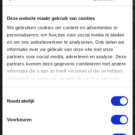
Waarom is de corona-spoedwet
alweer verlengd? - Ongehoord
Deze website maakt gebruik van cookies
Nieuws
We gebruiken cookies om content en advertenties te
personaliseren, om functies voor social media te bieden
en om ons websiteverkeer te analyseren. Ook delen we
informatie over uw gebruik van onze site met onze
https://youtu.be/kuSdDsRPSmo
partners voor social media, adverteren en analyse. Deze
partners kunnen deze gegevens combineren met andere
informatie die u aan ze heeft verstrekt of die ze hebben
verzameld op basis van uw gebruik van hun services.
Toestemmingsselectie
Noodzakelijk
Voorkeuren