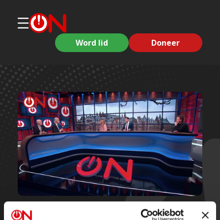
Word lid
Doneer
Korte clips