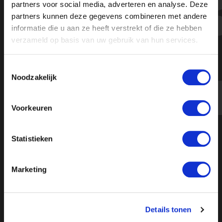
partners voor social media, adverteren en analyse. Deze
partners kunnen deze gegevens combineren met andere
informatie die u aan ze heeft verstrekt of die ze hebben
verzameld op basis van uw gebruik van hun services.
Toestemmingsselectie
Noodzakelijk
Voorkeuren
Over ON!
Onze missie
Steunbetuigingen
Statistieken
Word lid
Vacatures
Inloggen
Marketing
Doneer
Vereniging
Details tonen
Bestuur
Redactiestatuut