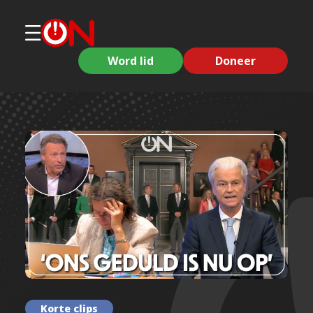
Word lid
Doneer
Korte clips