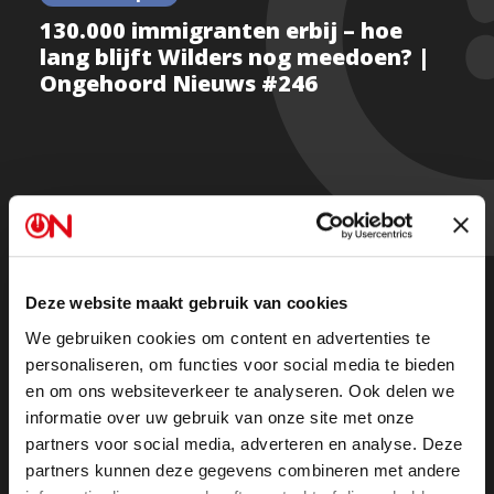
130.000 immigranten erbij – hoe
lang blijft Wilders nog meedoen? |
Ongehoord Nieuws #246
PVV-voorman Geert Wilders trekt weer een streep:
“Ons geduld is nu op. De kiezer heeft recht op een
kabinet dat levert.”
Deze website maakt gebruik van cookies
De cijfers liegen er niet om: in één jaar tijd kwamen er
We gebruiken cookies om content en advertenties te
netto 130.000 immigranten bij.
personaliseren, om functies voor social media te bieden
en om ons websiteverkeer te analyseren. Ook delen we
Maar komt er nu écht verandering?
informatie over uw gebruik van onze site met onze
partners voor social media, adverteren en analyse. Deze
partners kunnen deze gegevens combineren met andere
René Dercksen reageert scherp: “Het wordt voor