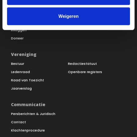
Over ON!
Onze missie
Steunbetuigingen
Weigeren
Word lid
Vacatures
Inloggen
Doneer
Vereniging
Bestuur
Redactiestatuut
Ledenraad
Openbare registers
Raad van Toezicht
Jaarverslag
Communicatie
Persberichten & Juridisch
Contact
Klachtenprocedure