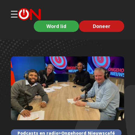
Word lid
Doneer
Podcasts en radio>Ongehoord Nieuwscafé