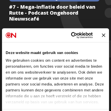
#7 - Mega-inflatie door beleid van
Rutte - Podcast Ongehoord
Nieuwscafé
In de zevende aflevering van het Ongehoord
Nieuwscafé maken de economen Wouter Roorda en
Deze website maakt gebruik van cookies
Robert Valentine korte metten met het misverstand
We gebruiken cookies om content en advertenties te
dat de snel stijgende prijzen uit de lucht komen vallen.
personaliseren, om functies voor social media te bieden
“Ze zijn het gevolg van doelbewust regeringsbeleid.”
en om ons websiteverkeer te analyseren. Ook delen we
Columnist Arthur van Amerongen neemt het
informatie over uw gebruik van onze site met onze
slotwoord voor zijn rekening.
partners voor social media, adverteren en analyse. Deze
partners kunnen deze gegevens combineren met andere
informatie die u aan ze heeft verstrekt of die ze hebben
Presentatie: Roelof Bouwman en Yernaz
verzameld op basis van uw gebruik van hun services.
Ramautarsing