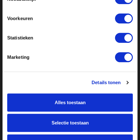
Voorkeuren
Statistieken
Marketing
Details tonen
Alles toestaan
Over ON!
Selectie toestaan
Onze missie
Steunbetuigingen
Word lid
Vacatures