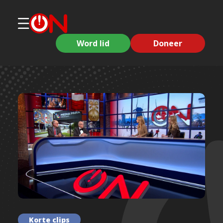
Word lid
Doneer
Korte clips