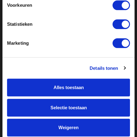
Voorkeuren
Statistieken
Marketing
Details tonen
Alles toestaan
Over ON!
Onze missie
Steunbetuigingen
Selectie toestaan
Word lid
Vacatures
Inloggen
Doneer
Weigeren