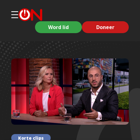
Word lid
Doneer
Korte clips