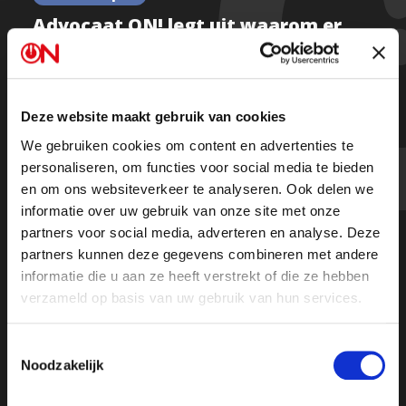
Advocaat ON! legt uit waarom er
een kort geding wordt gestart
tegen de NPO na zoveelste 'straf'
Deze website maakt gebruik van cookies
We gebruiken cookies om content en advertenties te
Kijk de hele uitzending
personaliseren, om functies voor social media te bieden
en om ons websiteverkeer te analyseren. Ook delen we
informatie over uw gebruik van onze site met onze
partners voor social media, adverteren en analyse. Deze
partners kunnen deze gegevens combineren met andere
informatie die u aan ze heeft verstrekt of die ze hebben
verzameld op basis van uw gebruik van hun services.
Toestemmingsselectie
Noodzakelijk