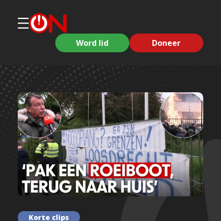
Word lid
Doneer
Korte clips