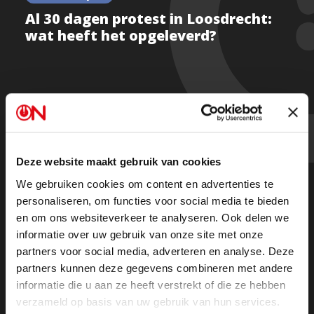
Al 30 dagen protest in Loosdrecht:
wat heeft het opgeleverd?
Al 30 dagen wordt er gedemonstreerd in Loosdrecht
tegen de noodopvang. Wat voor effect hebben de
demonstraties tot nu toe gehad? Elja van Middelkoop
Deze website maakt gebruik van cookies
peilde de stemming onder de demonstranten.
We gebruiken cookies om content en advertenties te
personaliseren, om functies voor social media te bieden
en om ons websiteverkeer te analyseren. Ook delen we
informatie over uw gebruik van onze site met onze
partners voor social media, adverteren en analyse. Deze
partners kunnen deze gegevens combineren met andere
informatie die u aan ze heeft verstrekt of die ze hebben
verzameld op basis van uw gebruik van hun services.