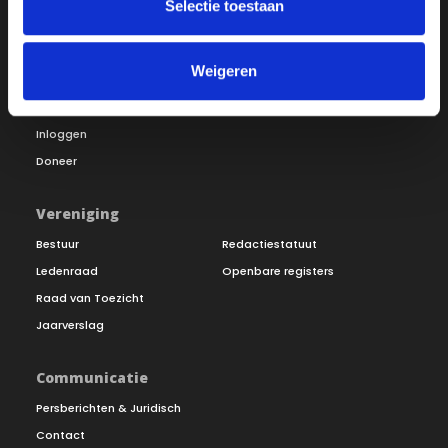
Selectie toestaan
Over ON!
Weigeren
Onze missie
Steunbetuigingen
Word lid
Vacatures
Inloggen
Doneer
Vereniging
Bestuur
Redactiestatuut
Ledenraad
Openbare registers
Raad van Toezicht
Jaarverslag
Communicatie
Persberichten & Juridisch
Contact