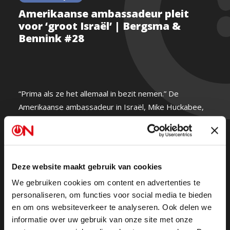
Amerikaanse ambassadeur pleit
voor ‘groot Israël’ | Bergsma &
Bennink #28
“Prima als ze het allemaal in bezit nemen.” De
Amerikaanse ambassadeur in Israël, Mike Huckabee,
sprak zich uit voor de gedachte aan ‘groot Israël.’ Zo
staat het tenslotte in de bijbel. Dat is het halve
Midden-Oosten. Het is voor Jan Bennink en Sietske
Bergsma het bewijs hoezeer de VS inmiddels in de
Deze website maakt gebruik van cookies
zak van Israël zit.
We gebruiken cookies om content en advertenties te
personaliseren, om functies voor social media te bieden
De Bergsma & Bennink Podcast terugkijken? Dat kan
en om ons websiteverkeer te analyseren. Ook delen we
hier
.
informatie over uw gebruik van onze site met onze