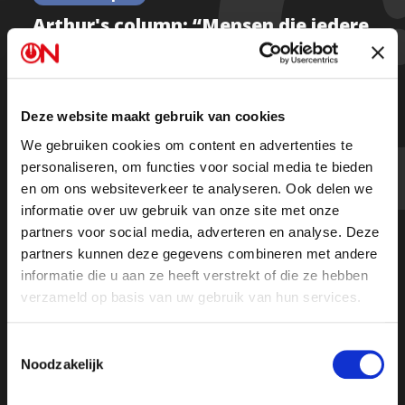
Arthur's column: “Mensen die iedere
avond TV kijken, worden langzaam
maar zeker gek”
Deze website maakt gebruik van cookies
We gebruiken cookies om content en advertenties te
Beluister zijn hele column en de podcast
personaliseren, om functies voor social media te bieden
en om ons websiteverkeer te analyseren. Ook delen we
informatie over uw gebruik van onze site met onze
partners voor social media, adverteren en analyse. Deze
partners kunnen deze gegevens combineren met andere
informatie die u aan ze heeft verstrekt of die ze hebben
verzameld op basis van uw gebruik van hun services.
Toestemmingsselectie
Noodzakelijk