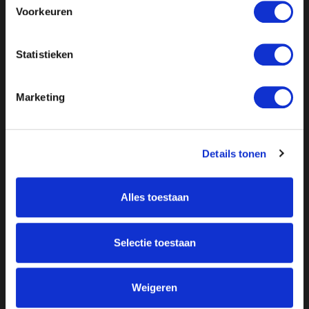
Voorkeuren
Statistieken
Marketing
Details tonen
Alles toestaan
Over ON!
Onze missie
Steunbetuigingen
Selectie toestaan
Word lid
Vacatures
Inloggen
Doneer
Weigeren