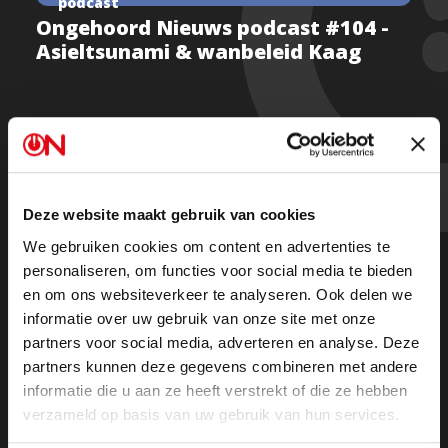
podcast
Ongehoord Nieuws podcast #104 -
Asieltsunami & wanbeleid Kaag
Tsunami van asielzoekers in Westerse landen.
Waarom gebeurt dit? En financiële huishouding D66-
minister Kaag zwaar onder de maat.
Deze website maakt gebruik van cookies
We gebruiken cookies om content en advertenties te
Met fractievoorzitter FVD Thierry Baudet, advocaat
personaliseren, om functies voor social media te bieden
Amira Lotfy en gemeenteraadslid Tom de Nooijer.
en om ons websiteverkeer te analyseren. Ook delen we
informatie over uw gebruik van onze site met onze
partners voor social media, adverteren en analyse. Deze
Beluister de podcast hier
partners kunnen deze gegevens combineren met andere
informatie die u aan ze heeft verstrekt of die ze hebben
verzameld op basis van uw gebruik van hun services.