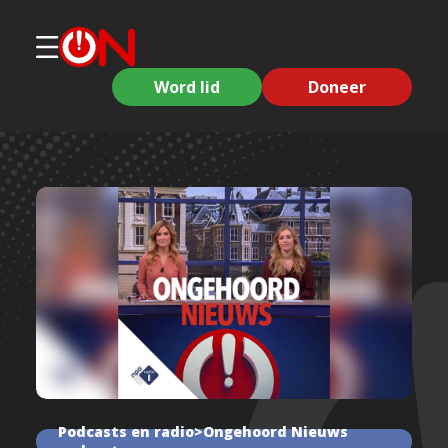
Word lid
Doneer
Podcasts en radio>Ongehoord Nieuws