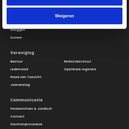
Over ON!
Onze missie
Steunbetuigingen
Weigeren
Word lid
Vacatures
Inloggen
Doneer
Vereniging
Bestuur
Redactiestatuut
Ledenraad
Openbare registers
Raad van Toezicht
Jaarverslag
Communicatie
Persberichten & Juridisch
Contact
Klachtenprocedure