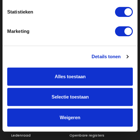
Statistieken
Marketing
Details tonen
Over ON!
Onze missie
Steunbetuigingen
Alles toestaan
Word lid
Vacatures
Inloggen
Selectie toestaan
Doneer
Vereniging
Weigeren
Bestuur
Redactiestatuut
Ledenraad
Openbare registers