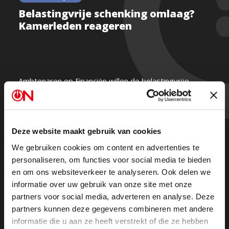
Belastingvrije schenking omlaag?
Kamerleden reageren
Ambtenaren op Financiën willen de belastingvrije
schenking aan kinderen verlagen. Jan Struijs van
50PLUS reageert fel: “Schenken is het cement van de
samenleving.” BBB’er Henk Vermeer heeft een advies
Deze website maakt gebruik van cookies
voor de ambtenaren: geef minder geld uit, of stap zelf
op.
We gebruiken cookies om content en advertenties te
personaliseren, om functies voor social media te bieden
en om ons websiteverkeer te analyseren. Ook delen we
informatie over uw gebruik van onze site met onze
partners voor social media, adverteren en analyse. Deze
partners kunnen deze gegevens combineren met andere
informatie die u aan ze heeft verstrekt of die ze hebben