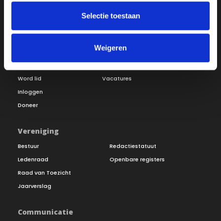
Selectie toestaan
Weigeren
Over ON!
Onze missie
Steunbetuigingen
Word lid
Vacatures
Inloggen
Doneer
Vereniging
Bestuur
Redactiestatuut
Ledenraad
Openbare registers
Raad van Toezicht
Jaarverslag
Communicatie