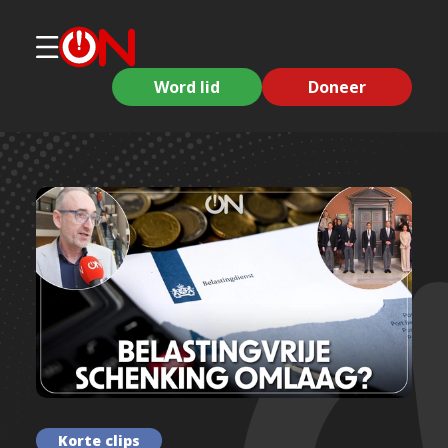
Word lid
Doneer
Korte clips