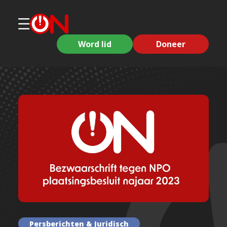
Word lid
Doneer
Persberichten & Juridisch