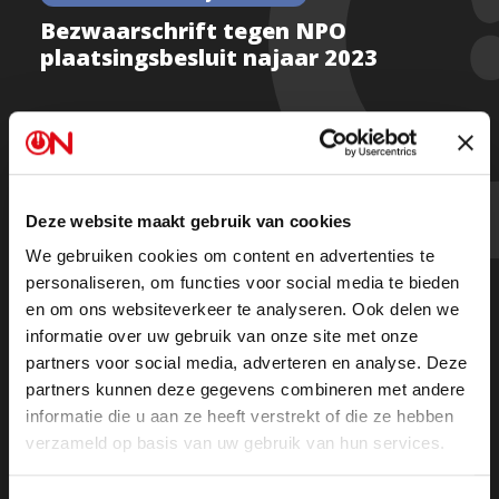
Bezwaarschrift tegen NPO
plaatsingsbesluit najaar 2023
Vandaag maakt Ongehoord Nederland bezwaar tegen
het NPO plaatsingsbesluit 2023 inzake het
Deze website maakt gebruik van cookies
opinieprogramma
Ongehoord Nieuws
. U kunt het
We gebruiken cookies om content en advertenties te
bezwaar in onderstaande PDF lezen.
personaliseren, om functies voor social media te bieden
en om ons websiteverkeer te analyseren. Ook delen we
informatie over uw gebruik van onze site met onze
Gronden van bezwaar plaatsingsbesluit najaar 2023
partners voor social media, adverteren en analyse. Deze
partners kunnen deze gegevens combineren met andere
informatie die u aan ze heeft verstrekt of die ze hebben
verzameld op basis van uw gebruik van hun services.