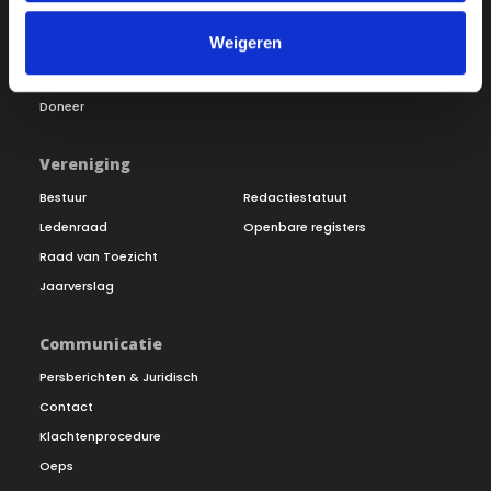
Onze missie
Steunbetuigingen
Weigeren
Word lid
Vacatures
Inloggen
Doneer
Vereniging
Bestuur
Redactiestatuut
Ledenraad
Openbare registers
Raad van Toezicht
Jaarverslag
Communicatie
Persberichten & Juridisch
Contact
Klachtenprocedure
Oeps