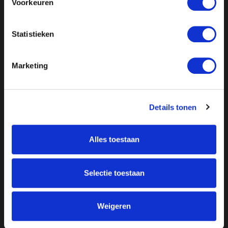
Voorkeuren
Statistieken
Marketing
Details tonen
Over ON!
Alles toestaan
Onze missie
Steunbetuigingen
Word lid
Vacatures
Selectie toestaan
Inloggen
Doneer
Weigeren
Vereniging