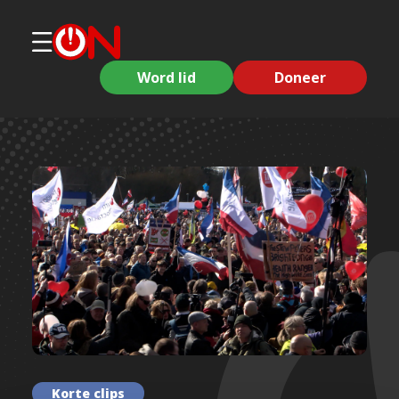
Word lid
Doneer
Korte clips