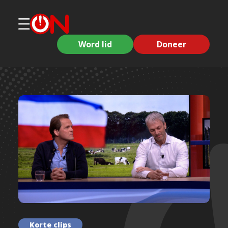
Word lid
Doneer
Korte clips