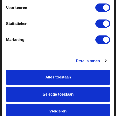
Voorkeuren
Statistieken
Marketing
Details tonen
Alles toestaan
Over ON!
Onze missie
Steunbetuigingen
Selectie toestaan
Word lid
Vacatures
Inloggen
Weigeren
Doneer