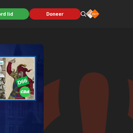
rd lid
Doneer