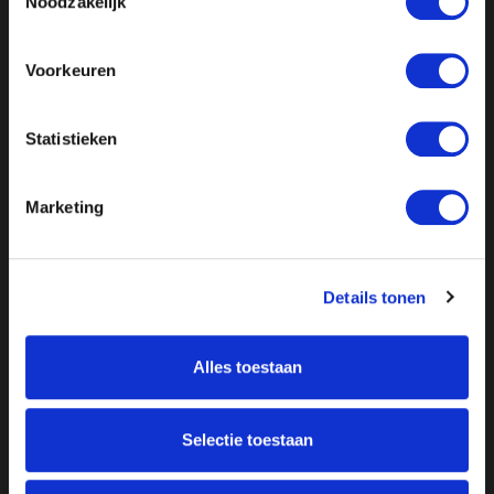
Noodzakelijk
Voorkeuren
Statistieken
Marketing
Details tonen
Alles toestaan
Over ON!
Selectie toestaan
Onze missie
Steunbetuigingen
Word lid
Vacatures