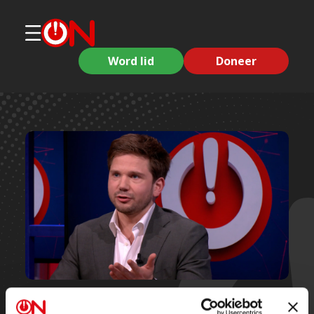
Word lid
Doneer
Korte clips