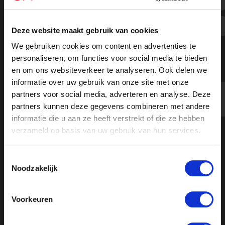
“De burger wordt voorgelogen, is de
dupe en betaalt de prijs,” zegt Van
Deze website maakt gebruik van cookies
Meijeren in Ongehoord Nieuws
We gebruiken cookies om content en advertenties te
personaliseren, om functies voor social media te bieden
en om ons websiteverkeer te analyseren. Ook delen we
informatie over uw gebruik van onze site met onze
https://youtu.be/9ScFvMZWRak
partners voor social media, adverteren en analyse. Deze
partners kunnen deze gegevens combineren met andere
informatie die u aan ze heeft verstrekt of die ze hebben
verzameld op basis van uw gebruik van hun services.
Toestemmingsselectie
Noodzakelijk
Voorkeuren