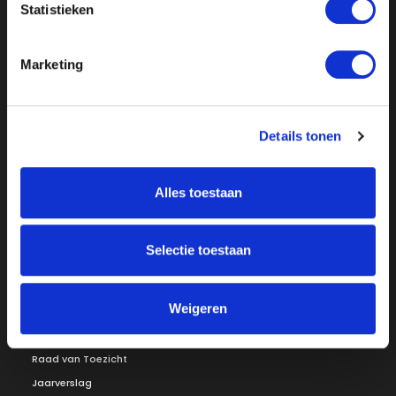
Statistieken
Marketing
Details tonen
Over ON!
Onze missie
Steunbetuigingen
Word lid
Vacatures
Alles toestaan
Inloggen
Doneer
Selectie toestaan
Vereniging
Weigeren
Bestuur
Redactiestatuut
Ledenraad
Openbare registers
Raad van Toezicht
Jaarverslag