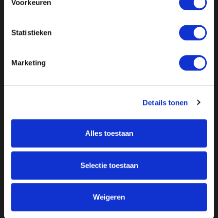
Voorkeuren
Statistieken
Marketing
Details tonen
Over ON!
Alles toestaan
Onze missie
Steunbetuigingen
Word lid
Vacatures
Selectie toestaan
Inloggen
Doneer
Weigeren
Vereniging