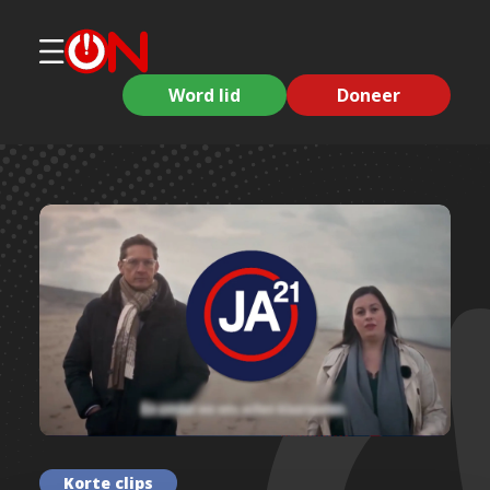
Word lid
Doneer
Korte clips