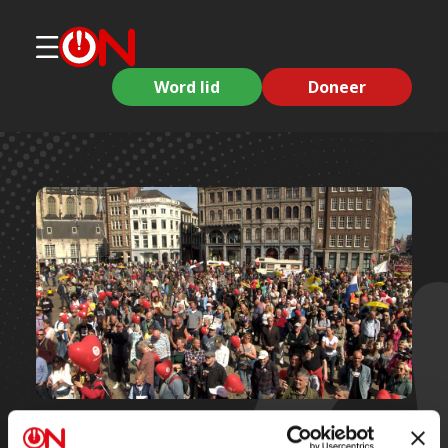
Word lid
Doneer
Korte clips