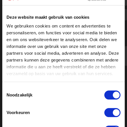
Demonstratie tegen Great Reset: 'Er
komt een enorme totalitaire staat
Deze website maakt gebruik van cookies
op ons af'
We gebruiken cookies om content en advertenties te
personaliseren, om functies voor social media te bieden
en om ons websiteverkeer te analyseren. Ook delen we
informatie over uw gebruik van onze site met onze
https://youtu.be/jHLsvsjdGxQ
partners voor social media, adverteren en analyse. Deze
partners kunnen deze gegevens combineren met andere
informatie die u aan ze heeft verstrekt of die ze hebben
verzameld op basis van uw gebruik van hun services.
Toestemmingsselectie
Noodzakelijk
Voorkeuren