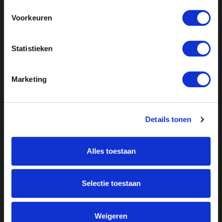
Voorkeuren
Statistieken
Marketing
Details tonen
Alles toestaan
Over ON!
Onze missie
Steunbetuigingen
Selectie toestaan
Word lid
Vacatures
Inloggen
Weigeren
Doneer