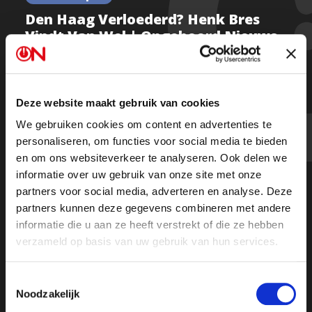
Den Haag Verloederd? Henk Bres
Vindt Van Wel | Ongehoord Nieuws
#234
Deze website maakt gebruik van cookies
We gebruiken cookies om content en advertenties te
“Het is mijn Den Haag niet meer!”
personaliseren, om functies voor social media te bieden
en om ons websiteverkeer te analyseren. Ook delen we
Geboren en getogen Hagenees Henk Bres laat ON!-
informatie over uw gebruik van onze site met onze
verslaggeefster Arlette Adriani zien hoe de wijken
partners voor social media, adverteren en analyse. Deze
waar hij is opgegroeid de afgelopen jaren enorm zijn
partners kunnen deze gegevens combineren met andere
verloederd.
informatie die u aan ze heeft verstrekt of die ze hebben
verzameld op basis van uw gebruik van hun services.
Toestemmingsselectie
Noodzakelijk