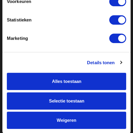
Voorkeuren
Statistieken
Marketing
Details tonen
Over ON!
Alles toestaan
Onze missie
Steunbetuigingen
Word lid
Vacatures
Selectie toestaan
Inloggen
Doneer
Weigeren
Vereniging