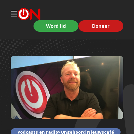
Word lid
Doneer
Podcasts en radio>Ongehoord Nieuwscafé