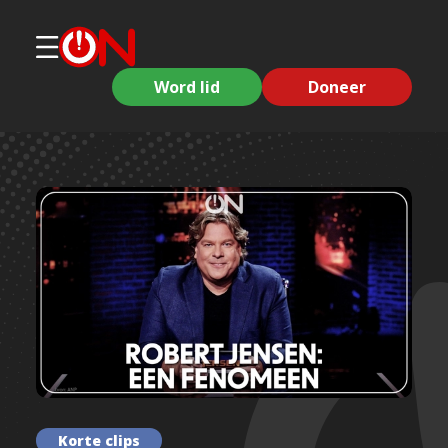
Word lid
Doneer
Korte clips