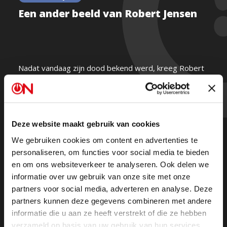
Een ander beeld van Robert Jensen
Nadat vandaag zijn dood bekend werd, kreeg Robert
Jensen van de NRC nog even een mes in de rug.
De populaire Jensen was dan ook een gevaar voor de
gevestigde orde.
In deze video analyse geeft ON het andere beeld van
Deze website maakt gebruik van cookies
een presentator die een fenomeen werd.
We gebruiken cookies om content en advertenties te
personaliseren, om functies voor social media te bieden
en om ons websiteverkeer te analyseren. Ook delen we
informatie over uw gebruik van onze site met onze
partners voor social media, adverteren en analyse. Deze
partners kunnen deze gegevens combineren met andere
informatie die u aan ze heeft verstrekt of die ze hebben
verzameld op basis van uw gebruik van hun services.