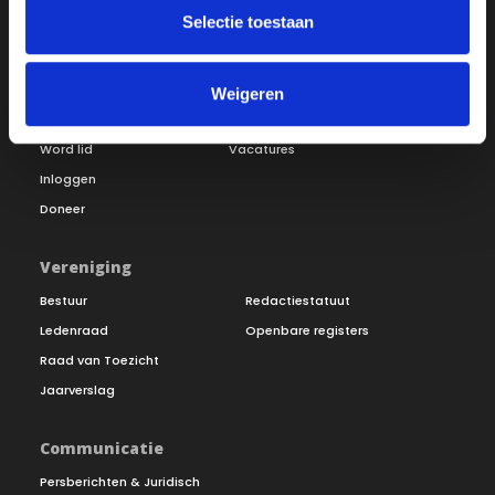
Selectie toestaan
Over ON!
Weigeren
Onze missie
Steunbetuigingen
Word lid
Vacatures
Inloggen
Doneer
Vereniging
Bestuur
Redactiestatuut
Ledenraad
Openbare registers
Raad van Toezicht
Jaarverslag
Communicatie
Persberichten & Juridisch