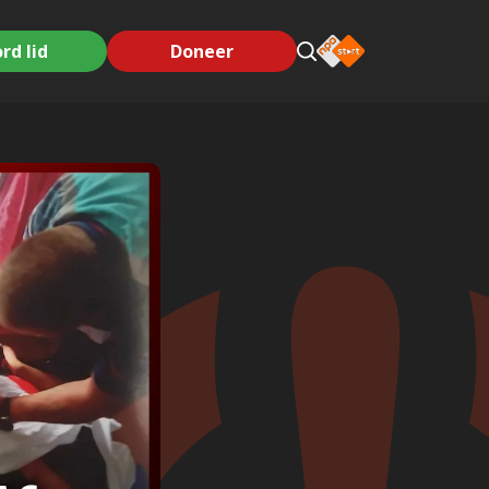
rd lid
Doneer