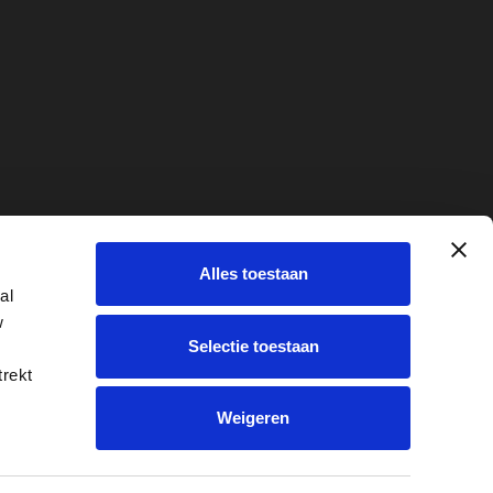
ridisch
Alles toestaan
e
al
w
Selectie toestaan
trekt
Weigeren