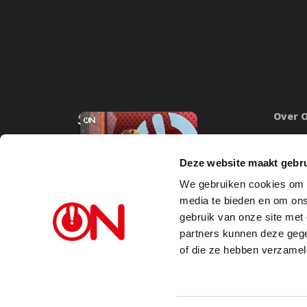
Over 
Onze mi
Word lid
Deze website maakt gebru
Inlogge
We gebruiken cookies om c
Doneer
media te bieden en om ons
Steunb
gebruik van onze site met
partners kunnen deze gege
Vacatu
of die ze hebben verzamel