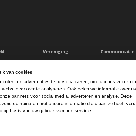
ON!
Vereniging
Communicatie
ssie
Bestuur
Persberichten & Ju
Ledenraad
Contact
ik van cookies
n
Raad van Toezicht
Klachtenprocedur
ontent en advertenties te personaliseren, om functies voor soci
Jaarverslag
Oeps
 websiteverkeer te analyseren. Ook delen we informatie over u
etuigingen
Redactiestatuut
 onze partners voor social media, adverteren en analyse. Deze
vens combineren met andere informatie die u aan ze heeft vers
res
Openbare registers
d op basis van uw gebruik van hun services.