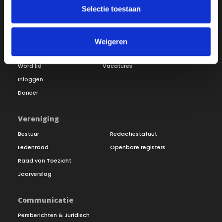
Selectie toestaan
Over ON!
Weigeren
Onze missie
Steunbetuigingen
Word lid
Vacatures
Inloggen
Doneer
Vereniging
Bestuur
Redactiestatuut
Ledenraad
Openbare registers
Raad van Toezicht
Jaarverslag
Communicatie
Persberichten & Juridisch