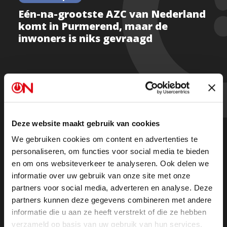
Eén-na-grootste AZC van Nederland
komt in Purmerend, maar de
inwoners is niks gevraagd
Vanwege de extra zendtijd is Ongehoord Nieuws in
twee delen terug te kijken:
Deze website maakt gebruik van cookies
Deel 1
We gebruiken cookies om content en advertenties te
personaliseren, om functies voor social media te bieden
en om ons websiteverkeer te analyseren. Ook delen we
Deel 2
informatie over uw gebruik van onze site met onze
partners voor social media, adverteren en analyse. Deze
Beluister hem in zijn geheel als podcast terug op
partners kunnen deze gegevens combineren met andere
Spotify
of in je podcast app.
informatie die u aan ze heeft verstrekt of die ze hebben
verzameld op basis van uw gebruik van hun services.