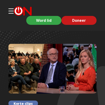
Word lid
Doneer
Korte clips