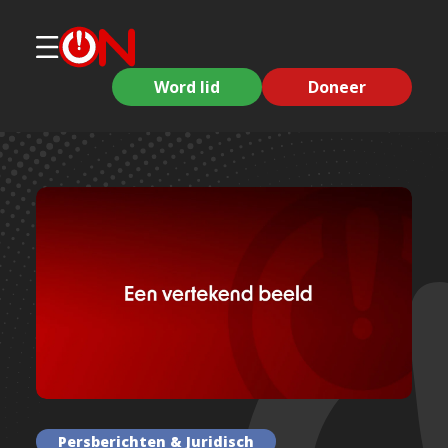
Word lid
Doneer
Persberichten & Juridisch