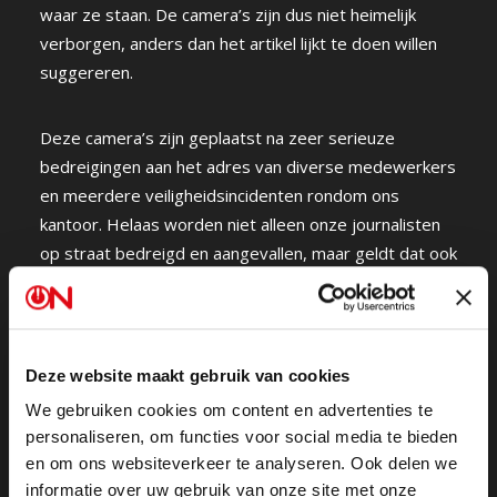
waar ze staan. De camera’s zijn dus niet heimelijk
verborgen, anders dan het artikel lijkt te doen willen
suggereren.
Deze camera’s zijn geplaatst na zeer serieuze
bedreigingen aan het adres van diverse medewerkers
en meerdere veiligheidsincidenten rondom ons
kantoor. Helaas worden niet alleen onze journalisten
op straat bedreigd en aangevallen, maar geldt dat ook
voor de omroep als geheel. De veiligheid van onze
mensen en de werkomgeving heeft bij ons uiteraard
topprioriteit.
Deze website maakt gebruik van cookies
De camera’s worden dus volledig zichtbaar voor
We gebruiken cookies om content en advertenties te
eenieder geplaatst aan het einde van de week als de
personaliseren, om functies voor social media te bieden
werknemers naar huis gaan voor het weekend, zodat
en om ons websiteverkeer te analyseren. Ook delen we
wij in het geval van inbraak zicht hebben op wat er
informatie over uw gebruik van onze site met onze