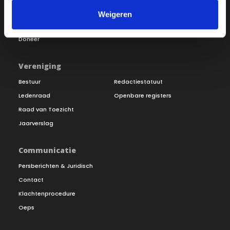
Word lid
Vacatures
Weigeren
Inloggen
Doneer
Vereniging
Bestuur
Redactiestatuut
Ledenraad
Openbare registers
Raad van Toezicht
Jaarverslag
Communicatie
Persberichten & Juridisch
Contact
Klachtenprocedure
Oeps