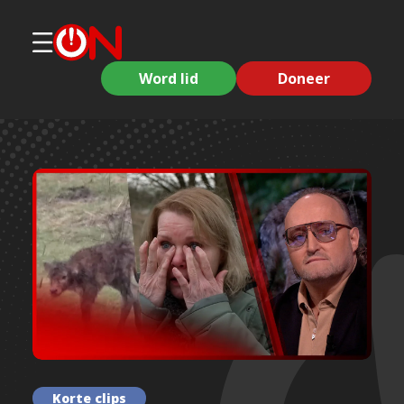
Word lid
Doneer
Korte clips