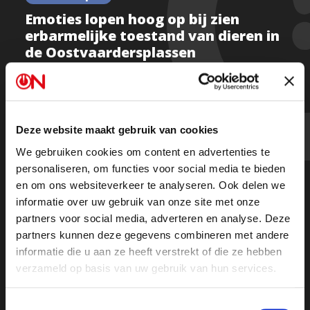
Emoties lopen hoog op bij zien
erbarmelijke toestand van dieren in
de Oostvaardersplassen
Kijk deel 1
Deze website maakt gebruik van cookies
We gebruiken cookies om content en advertenties te
Kijk deel 2
personaliseren, om functies voor social media te bieden
en om ons websiteverkeer te analyseren. Ook delen we
informatie over uw gebruik van onze site met onze
Of luister de uitzending terug op Spotify
partners voor social media, adverteren en analyse. Deze
partners kunnen deze gegevens combineren met andere
informatie die u aan ze heeft verstrekt of die ze hebben
verzameld op basis van uw gebruik van hun services.
Toestemmingsselectie