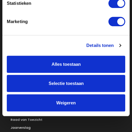
Statistieken
Marketing
Details tonen
Over ON!
Onze missie
Steunbetuigingen
Word lid
Vacatures
Alles toestaan
Inloggen
Doneer
Selectie toestaan
Vereniging
Weigeren
Bestuur
Redactiestatuut
Ledenraad
Openbare registers
Raad van Toezicht
Jaarverslag