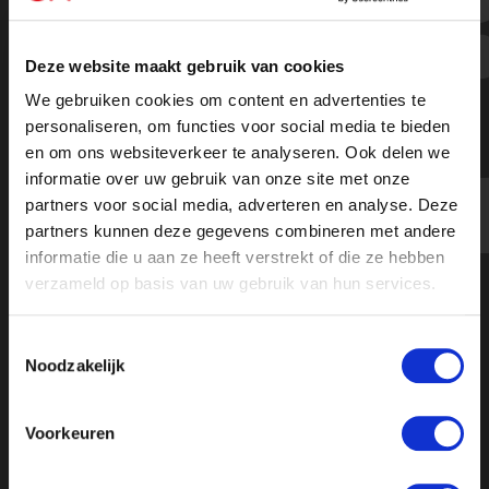
En alwéér loopt een D66-er weg voor
de ON!-microfoon van Jonathan
Deze website maakt gebruik van cookies
Krispijn - Ongehoord Nieuws
We gebruiken cookies om content en advertenties te
personaliseren, om functies voor social media te bieden
en om ons websiteverkeer te analyseren. Ook delen we
informatie over uw gebruik van onze site met onze
https://youtu.be/X4DPFgJIL70
partners voor social media, adverteren en analyse. Deze
partners kunnen deze gegevens combineren met andere
informatie die u aan ze heeft verstrekt of die ze hebben
verzameld op basis van uw gebruik van hun services.
Toestemmingsselectie
Noodzakelijk
Voorkeuren