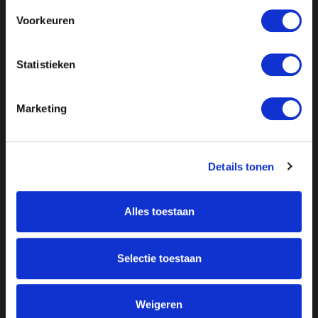
Voorkeuren
Statistieken
Marketing
Details tonen
Alles toestaan
Over ON!
Onze missie
Steunbetuigingen
Selectie toestaan
Word lid
Vacatures
Inloggen
Weigeren
Doneer