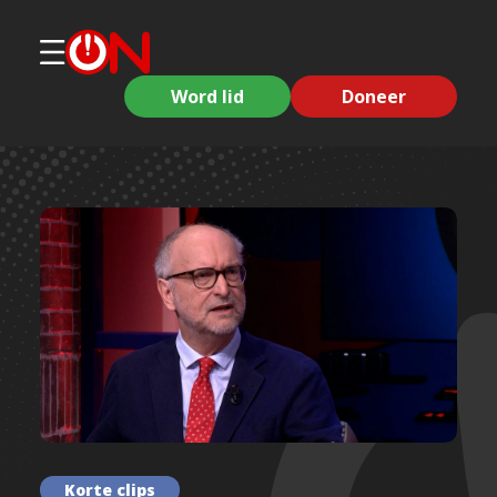
Word lid
Doneer
Korte clips