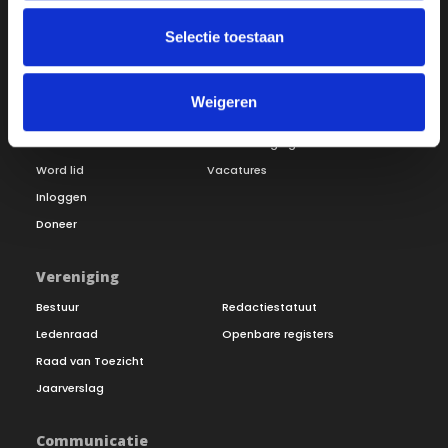
Selectie toestaan
Weigeren
Over ON!
Onze missie
Steunbetuigingen
Word lid
Vacatures
Inloggen
Doneer
Vereniging
Bestuur
Redactiestatuut
Ledenraad
Openbare registers
Raad van Toezicht
Jaarverslag
Communicatie