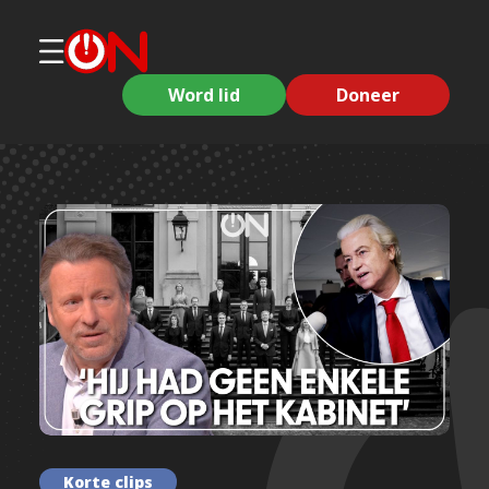
Word lid
Doneer
Korte clips