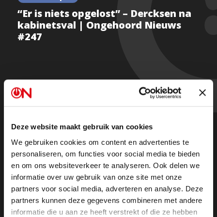
“Er is niets opgelost” – Dercksen na
kabinetsval | Ongehoord Nieuws
#247
Na de val van wat Dilan Yeşilgöz “het meest rechtse
kabinet ooit” noemde, kijkt René Dercksen met
kritische blik terug.
Deze website maakt gebruik van cookies
“Geert Wilders heeft een paar strategische fouten
We gebruiken cookies om content en advertenties te
personaliseren, om functies voor social media te bieden
gemaakt. Niets is opgelost. Hij had geen enkel grip op
en om ons websiteverkeer te analyseren. Ook delen we
het kabinet,” stelt Dercksen scherp.
informatie over uw gebruik van onze site met onze
partners voor social media, adverteren en analyse. Deze
Is de kans voor de PVV om serieus werk te maken van
partners kunnen deze gegevens combineren met andere
immigratie hiermee voorbij?
informatie die u aan ze heeft verstrekt of die ze hebben