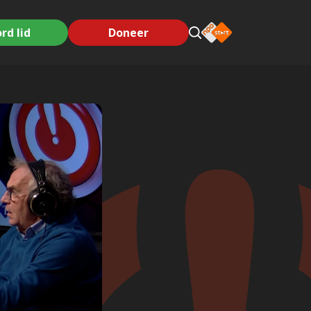
rd lid
Doneer