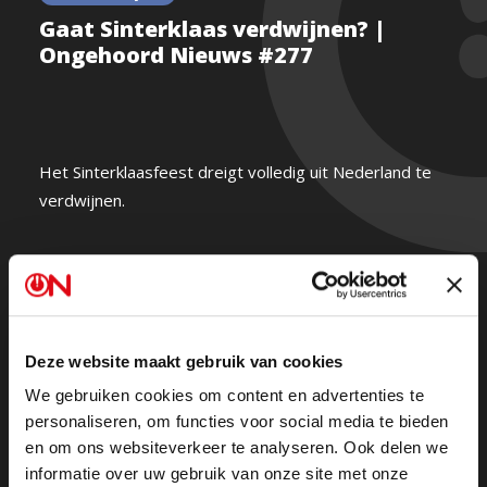
Gaat Sinterklaas verdwijnen? |
Ongehoord Nieuws #277
Het Sinterklaasfeest dreigt volledig uit Nederland te
verdwijnen.
In de studio is volksheld Harold Verwoert (Coole Piet
Diego) en betreurt de verdwijning van het kinderfeest.
“Waarom komen wij niet op voor onze tradities? Sta
Deze website maakt gebruik van cookies
op voor wat je belangrijk vindt!”
We gebruiken cookies om content en advertenties te
personaliseren, om functies voor social media te bieden
Ongehoord Nieuws gemist?
Kijk de hele uitzending
en om ons websiteverkeer te analyseren. Ook delen we
informatie over uw gebruik van onze site met onze
hier terug.