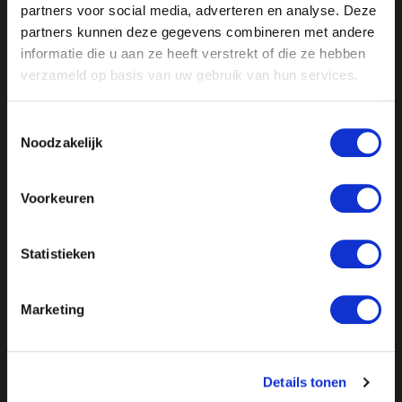
partners voor social media, adverteren en analyse. Deze
partners kunnen deze gegevens combineren met andere
informatie die u aan ze heeft verstrekt of die ze hebben
verzameld op basis van uw gebruik van hun services.
Toestemmingsselectie
Noodzakelijk
Voorkeuren
//
// //
// //
Statistieken
Marketing
Details tonen