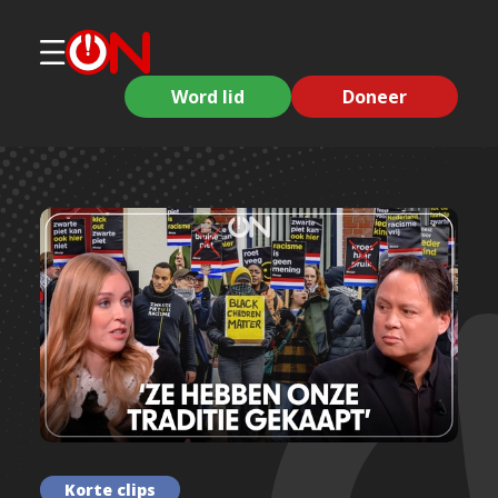
Word lid
Doneer
Korte clips