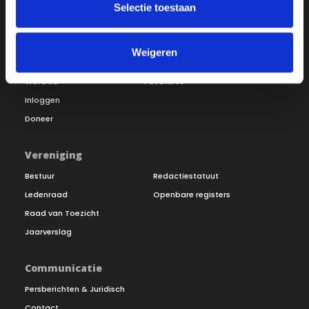
Selectie toestaan
Over ON!
Weigeren
Onze missie
Steunbetuigingen
Word lid
Vacatures
Inloggen
Doneer
Vereniging
Bestuur
Redactiestatuut
Ledenraad
Openbare registers
Raad van Toezicht
Jaarverslag
Communicatie
Persberichten & Juridisch
Contact