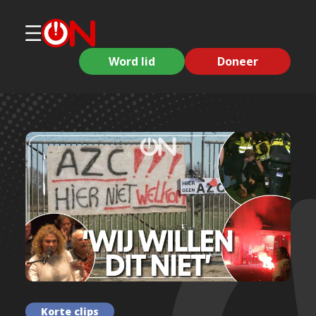
Word lid
Doneer
Korte clips