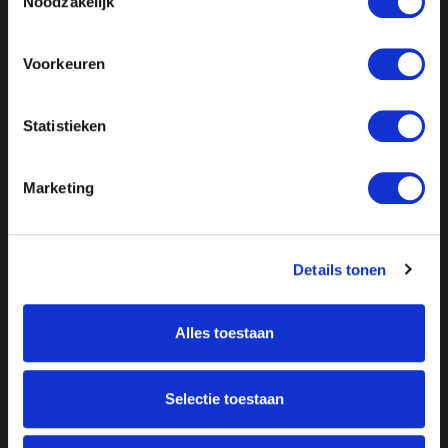
Noodzakelijk
Voorkeuren
Statistieken
Marketing
Details tonen
Alles toestaan
Over ON!
Selectie toestaan
Onze missie
Steunbetuigingen
Word lid
Vacatures