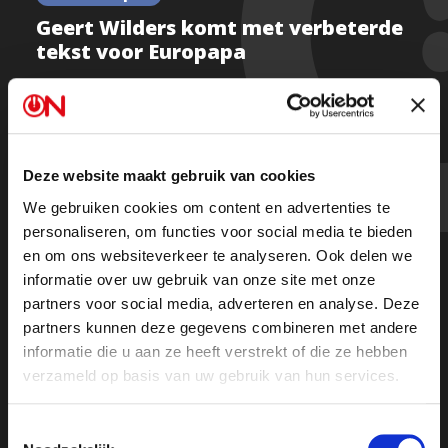
Geert Wilders komt met verbeterde
tekst voor Europapa
Kijk deel 1
Deze website maakt gebruik van cookies
We gebruiken cookies om content en advertenties te
Kijk deel 2
personaliseren, om functies voor social media te bieden
en om ons websiteverkeer te analyseren. Ook delen we
Of luister de uitzending terug op Spotify
informatie over uw gebruik van onze site met onze
partners voor social media, adverteren en analyse. Deze
partners kunnen deze gegevens combineren met andere
informatie die u aan ze heeft verstrekt of die ze hebben
verzameld op basis van uw gebruik van hun services.
Toestemmingsselectie