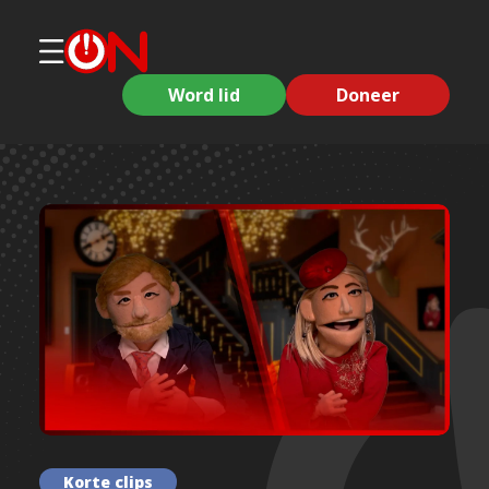
Word lid
Doneer
Korte clips