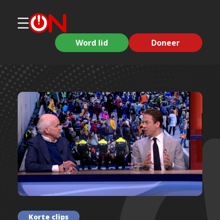
Word lid
Doneer
Korte clips