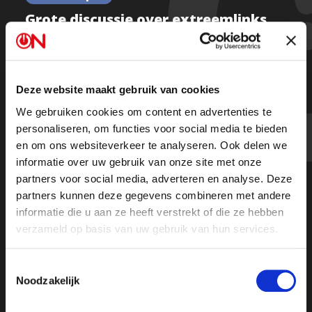
Grote discussie over extreemlinks
activisme: "Vergelijkbaar met
islamterreur"
Deze website maakt gebruik van cookies
We gebruiken cookies om content en advertenties te
Kijk de hele uitzending
personaliseren, om functies voor social media te bieden
en om ons websiteverkeer te analyseren. Ook delen we
informatie over uw gebruik van onze site met onze
partners voor social media, adverteren en analyse. Deze
partners kunnen deze gegevens combineren met andere
informatie die u aan ze heeft verstrekt of die ze hebben
verzameld op basis van uw gebruik van hun services.
Toestemmingsselectie
Noodzakelijk