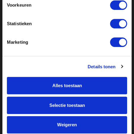
Voorkeuren
Statistieken
Marketing
Details tonen
Alles toestaan
Over ON!
Onze missie
Steunbetuigingen
Selectie toestaan
Word lid
Vacatures
Inloggen
Doneer
Weigeren