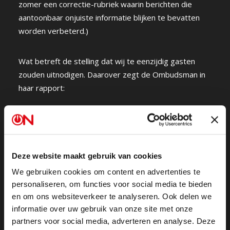
zomer een correctie-rubriek waarin berichten die
aantoonbaar onjuiste informatie blijken te bevatten
worden verbeterd.)
Wat betreft de stelling dat wij te eenzijdig gasten
zouden uitnodigen. Daarover zegt de Ombudsman in
haar rapport:
“Maar niet alles waarover het publiek bij mij klaagde
klopte: … gebrek aan veelzijdigheid is niet aan te tonen
als uitnodigingen door potentiële gasten en bronnen met
Deze website maakt gebruik van cookies
andere politieke voorkeuren en overtuigingen niet
worden aangenomen.”
We gebruiken cookies om content en advertenties te
(bladzijde 30 Onderzoeksrapport Ombudsman)
personaliseren, om functies voor social media te bieden
en om ons websiteverkeer te analyseren. Ook delen we
informatie over uw gebruik van onze site met onze
Ongehoord nodigt breed gasten uit en iedereen is
partners voor social media, adverteren en analyse. Deze
welkom, zoals we de Ombudsman verteld hebben.