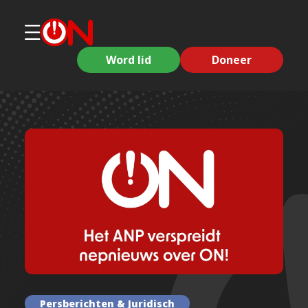
Word lid
Doneer
Persberichten & Juridisch