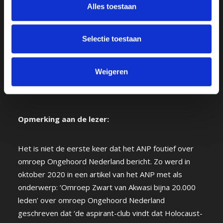
Alles toestaan
Ombudsman op ons, hoe onterecht ook, die kritiek in
ieder geval wel feitelijk juist verwoord wordt. ​
Selectie toestaan
Met vriendelijke groeten,
Arnold Karskens
Weigeren
Voorzitter omroep Ongehoord Nederland
Opmerking aan de lezer:
Het is niet de eerste keer dat het ANP foutief over
omroep Ongehoord Nederland bericht. Zo werd in
oktober 2020 in een artikel van het ANP met als
onderwerp: ‘Omroep Zwart van Akwasi bijna 20.000
leden’ over omroep Ongehoord Nederland
geschreven dat ‘de aspirant-club vindt dat Holocaust-