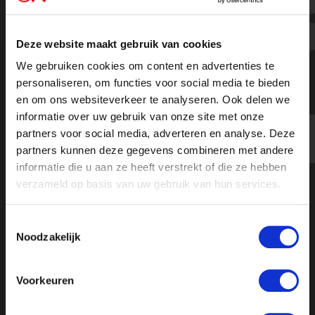
Historicus Bart Jan Spruyt verklaart
in Ongehoord Nieuwscafé de
Deze website maakt gebruik van cookies
(linkse) kloof in de kerk
We gebruiken cookies om content en advertenties te
personaliseren, om functies voor social media te bieden
en om ons websiteverkeer te analyseren. Ook delen we
informatie over uw gebruik van onze site met onze
Beluister de podcast
partners voor social media, adverteren en analyse. Deze
partners kunnen deze gegevens combineren met andere
informatie die u aan ze heeft verstrekt of die ze hebben
verzameld op basis van uw gebruik van hun services.
Toestemmingsselectie
Noodzakelijk
Voorkeuren