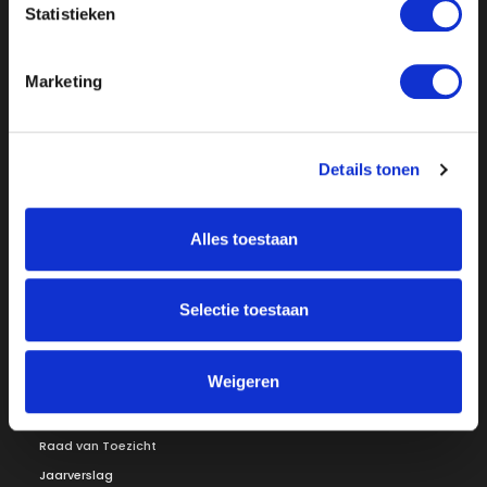
Statistieken
Marketing
Details tonen
Over ON!
Onze missie
Steunbetuigingen
Word lid
Vacatures
Alles toestaan
Inloggen
Doneer
Selectie toestaan
Vereniging
Weigeren
Bestuur
Redactiestatuut
Ledenraad
Openbare registers
Raad van Toezicht
Jaarverslag