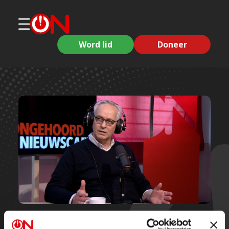
Word lid
Doneer
Korte clips