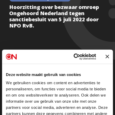
Hoorzitting over bezwaar omroep
Ongehoord Nederland tegen
sanctiebesluit van 5 juli 2022 door
NPO RvB.
Op 5 juli heeft de NPO Ongehoord Nederland een
sanctie opgelegd naar aanleiding van het rapport van
de NPO Ombudsman. Wij hebben hiertegen bezwaar
aangetekend bij de Adviescommissie Publieke
Deze website maakt gebruik van cookies
Omroep. Vandaag, 18 november 2022, vindt de
We gebruiken cookies om content en advertenties te
hoorzitting plaats waarin het bezwaar van Ongehoord
personaliseren, om functies voor social media te bieden
Nederland wordt behandeld.
en om ons websiteverkeer te analyseren. Ook delen we
informatie over uw gebruik van onze site met onze
partners voor social media, adverteren en analyse. Deze
U kunt deze zitting hier (gedeeltelijk) volgen via de
partners kunnen deze gegevens combineren met andere
livestream. Aanvangsttijd 14:45u.