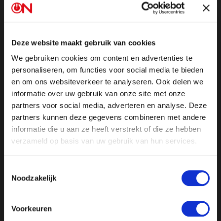
jaar of tien geleden op dezelfde kaartjes hooguit
richting het donkergeel of oranje zouden zijn gegaan.
Tekst gaat verder onder de afbeelding.
Deze website maakt gebruik van cookies
We gebruiken cookies om content en advertenties te
personaliseren, om functies voor social media te bieden
De Nederlandse overheid doet, zoals het haar
en om ons websiteverkeer te analyseren. Ook delen we
betaamt, ook gretig een duit in het zakje. Langs de
informatie over uw gebruik van onze site met onze
stranden zijn matrixborden geplaatst met teksten als
partners voor social media, adverteren en analyse. Deze
‘Ga niet verder de zee in dan kniehoogte!’ en ‘Smeer je
partners kunnen deze gegevens combineren met andere
informatie die u aan ze heeft verstrekt of die ze hebben
regelmatig goed in!’. Om iedereen aan de zonnebrand
verzameld op basis van uw gebruik van hun services.
te krijgen, zijn op diverse plekken in het land eveneens
gratis zonnebrandpunten geplaatst.
Toestemmingsselectie
Noodzakelijk
Op scholen geldt een ‘smeerprotocol’: eens per
zoveel uur moeten kinderen verplicht worden
Voorkeuren
ingesmeerd door de juffen of meesters. Want, kijk uit,